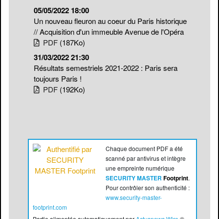
05/05/2022 18:00
Un nouveau fleuron au coeur du Paris historique
// Acquisition d'un immeuble Avenue de l'Opéra
PDF
(187
Ko
)
31/03/2022 21:30
Résultats semestriels 2021-2022 : Paris sera
toujours Paris !
PDF
(192
Ko
)
Chaque document PDF a été
scanné par antivirus et intègre
une empreinte numérique
SECURITY MASTER
Footprint
.
Pour contrôler son authenticité :
www.security-master-
footprint.com
Partie alimentée automatiquement par
Actusnews Wire
©