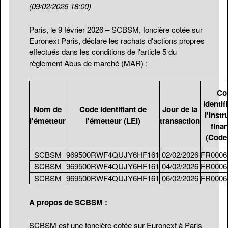
(09/02/2026 18:00)
Paris, le 9 février 2026 – SCBSM, foncière cotée sur
Euronext Paris, déclare les rachats d'actions propres
effectués dans les conditions de l'article 5 du
règlement Abus de marché (MAR) :
Co
identif
Nom de
Code Identifiant de
Jour de la
l'inst
l'émetteur
l'émetteur (LEI)
transaction
finan
(Code 
SCBSM
969500RWF4QUJY6HF161
02/02/2026
FR0006
SCBSM
969500RWF4QUJY6HF161
04/02/2026
FR0006
SCBSM
969500RWF4QUJY6HF161
06/02/2026
FR0006
A propos de SCBSM :
SCBSM est une foncière cotée sur Euronext à Paris