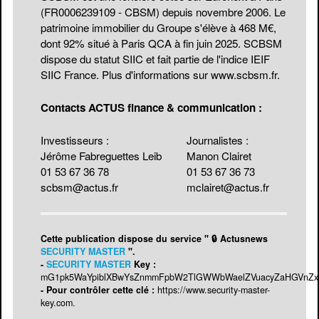
(FR0006239109 - CBSM) depuis novembre 2006. Le
patrimoine immobilier du Groupe s'élève à 468 M€,
dont 92% situé à Paris QCA à fin juin 2025. SCBSM
dispose du statut SIIC et fait partie de l'indice IEIF
SIIC France. Plus d'informations sur
www.scbsm.fr
.
Contacts ACTUS finance & communication :
Investisseurs :
Journalistes :
Jérôme Fabreguettes Leib
Manon Clairet
01 53 67 36 78
01 53 67 36 73
scbsm@actus.fr
mclairet@actus.fr
Cette publication dispose du service " 🔒 Actusnews
SECURITY MASTER
".
-
SECURITY MASTER
Key :
mG1pk5WaYpiblXBwYsZnmmFpbW2TlGWWbWaelZVuacyZaHGVnZx
- Pour contrôler cette clé :
https://www.security-master-
key.com
.