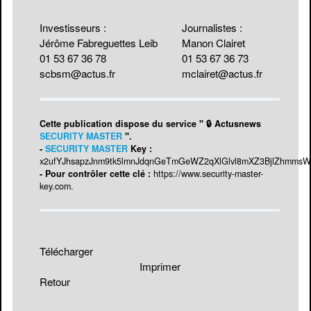
Investisseurs :
Journalistes :
Jérôme Fabreguettes Leib
Manon Clairet
01 53 67 36 78
01 53 67 36 73
scbsm@actus.fr
mclairet@actus.fr
Cette publication dispose du service " 🔒 Actusnews
SECURITY MASTER
".
-
SECURITY MASTER
Key :
x2ufYJhsapzJnm9tk5lmnJdqnGeTmGeWZ2qXlGlvl8mXZ3BjlZhmmsW
- Pour contrôler cette clé :
https://www.security-master-
key.com
.
Télécharger
Imprimer
Retour