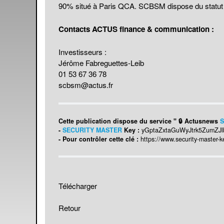
90% situé à Paris QCA. SCBSM dispose du statut SII
Contacts ACTUS finance & communication :
Investisseurs :
Jérôme Fabreguettes-Leib
01 53 67 36 78
scbsm@actus.fr
Cette publication dispose du service " 🔒 Actusnews
S
-
SECURITY MASTER
Key :
yGptaZxtaGuWyJtrk5ZumZJ
- Pour contrôler cette clé :
https://www.security-master-
Télécharger
Retour