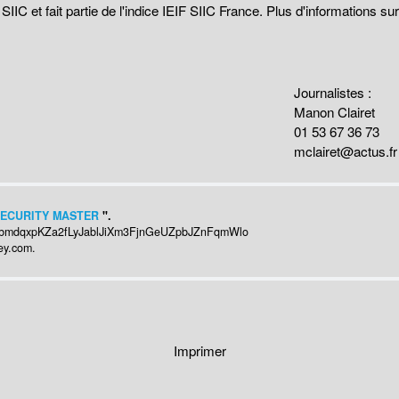
C et fait partie de l'indice IEIF SIIC France. Plus d'informations su
Journalistes :
Manon Clairet
01 53 67 36 73
mclairet@actus.fr
ECURITY MASTER
".
lbmdqxpKZa2fLyJablJiXm3FjnGeUZpbJZnFqmWlo
key.com
.
Imprimer