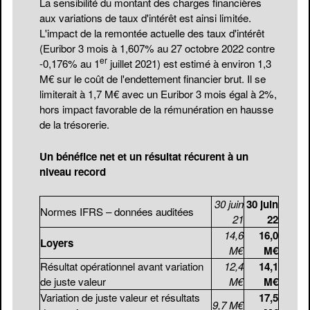
La sensibilité du montant des charges financières
aux variations de taux d'intérêt est ainsi limitée.
L'impact de la remontée actuelle des taux d'intérêt
(Euribor 3 mois à 1,607% au 27 octobre 2022 contre
er
-0,176% au 1
juillet 2021) est estimé à environ 1,3
M€ sur le coût de l'endettement financier brut. Il se
limiterait à 1,7 M€ avec un Euribor 3 mois égal à 2%,
hors impact favorable de la rémunération en hausse
de la trésorerie.
Un bénéfice net et un résultat récurent à un
niveau record
30 juin
30 juin
Normes IFRS – données auditées
21
22
14,6
16,0
Loyers
M€
M€
Résultat opérationnel avant variation
12,4
14,1
de juste valeur
M€
M€
Variation de juste valeur et résultats
17,5
9,7 M€