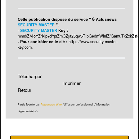
Cette publication dispose du service " 🔒 Actusnews
SECURITY MASTER
".
-
SECURITY MASTER
Key :
mmibZMloYZrKlp+dYpiZmGZja25qw5TIbGedmWlulZ/GamuTxZxkZsf
- Pour contrôler cette clé :
https://www.security-master-
key.com
.
Télécharger
Imprimer
Retour
Partie fournie par
Actusnews Wire
(diffuseur professionnel d'information
réglementée) ©