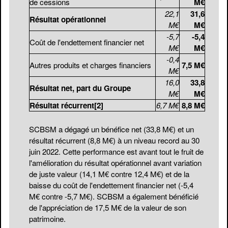
de cessions
M€
22,1
31,6
Résultat opérationnel
M€
M€
-5,7
-5,4
Coût de l'endettement financier net
M€
M€
-0,4
Autres produits et charges financiers
7,5 M€
M€
16,0
33,8
Résultat net, part du Groupe
M€
M€
Résultat récurrent
[2]
6,7 M€
8,8 M€
SCBSM a dégagé un bénéfice net (33,8 M€) et un
résultat récurrent (8,8 M€) à un niveau record au 30
juin 2022. Cette performance est avant tout le fruit de
l'amélioration du résultat opérationnel avant variation
de juste valeur (14,1 M€ contre 12,4 M€) et de la
baisse du coût de l'endettement financier net (-5,4
M€ contre -5,7 M€). SCBSM a également bénéficié
de l'appréciation de 17,5 M€ de la valeur de son
patrimoine.