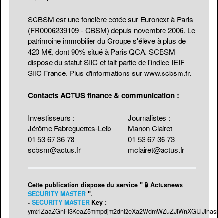
SCBSM est une foncière cotée sur Euronext à Paris
(FR0006239109 - CBSM) depuis novembre 2006. Le
patrimoine immobilier du Groupe s'élève à plus de
420 M€, dont 90% situé à Paris QCA. SCBSM
dispose du statut SIIC et fait partie de l'indice IEIF
SIIC France. Plus d'informations sur
www.scbsm.fr
.
Contacts ACTUS finance & communication :
Investisseurs :
Journalistes :
Jérôme Fabreguettes-Leib
Manon Clairet
01 53 67 36 78
01 53 67 36 73
scbsm@actus.fr
mclairet@actus.fr
Cette publication dispose du service " 🔒 Actusnews
SECURITY MASTER
".
-
SECURITY MASTER
Key :
ymtrlZaaZGnFl3KeaZ5mmpdjm2dnl2eXa2WdmWZuZJiWnXGUlJlnas