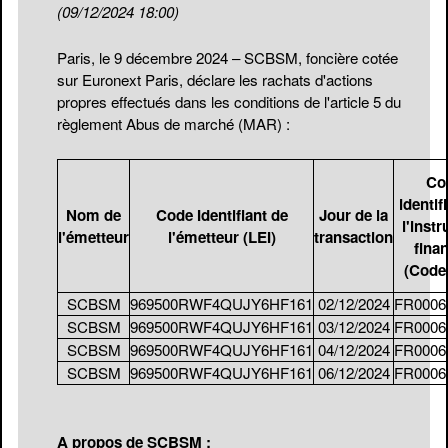
(09/12/2024 18:00)
Paris, le 9 décembre 2024 – SCBSM, foncière cotée
sur Euronext Paris, déclare les rachats d'actions
propres effectués dans les conditions de l'article 5 du
règlement Abus de marché (MAR) :
Co
identif
Nom de
Code Identifiant de
Jour de la
l'inst
l'émetteur
l'émetteur (LEI)
transaction
finan
(Code 
SCBSM
969500RWF4QUJY6HF161
02/12/2024
FR0006
SCBSM
969500RWF4QUJY6HF161
03/12/2024
FR0006
SCBSM
969500RWF4QUJY6HF161
04/12/2024
FR0006
SCBSM
969500RWF4QUJY6HF161
06/12/2024
FR0006
A propos de SCBSM :