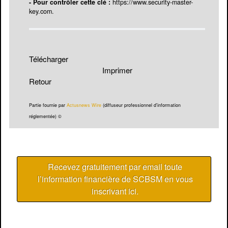
- Pour contrôler cette clé :
https://www.security-master-
key.com
.
Télécharger
Imprimer
Retour
Partie fournie par
Actusnews Wire
(diffuseur professionnel d'information
réglementée) ©
Recevez gratuitement par email toute
l’information financière de SCBSM en vous
inscrivant ici
.