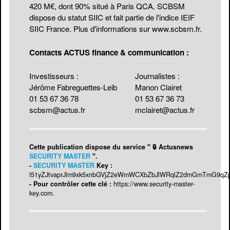
420 M€, dont 90% situé à Paris QCA. SCBSM
dispose du statut SIIC et fait partie de l'indice IEIF
SIIC France. Plus d'informations sur
www.scbsm.fr
.
Contacts ACTUS finance & communication :
Investisseurs :
Journalistes :
Jérôme Fabreguettes-Leib
Manon Clairet
01 53 67 36 78
01 53 67 36 73
scbsm@actus.fr
mclairet@actus.fr
Cette publication dispose du service " 🔒 Actusnews
SECURITY MASTER
".
-
SECURITY MASTER
Key :
l51yZJtvaprJlm9xk5xnbGVjZ2eWmWCXbZbJlWRqlZ2dmGmTmG9q
- Pour contrôler cette clé :
https://www.security-master-
key.com
.