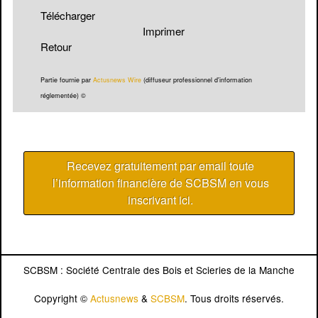
Télécharger
Imprimer
Retour
Partie fournie par
Actusnews Wire
(diffuseur professionnel d'information
réglementée) ©
Recevez gratuitement par email toute
l’information financière de SCBSM en vous
inscrivant ici
.
SCBSM : Société Centrale des Bois et Scieries de la Manche
Copyright ©
Actusnews
&
SCBSM
. Tous droits réservés.