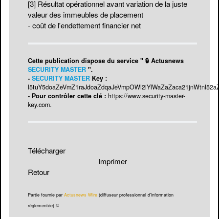
[3]
Résultat opérationnel avant variation de la juste
valeur des immeubles de placement
- coût de l'endettement financier net
Cette publication dispose du service " 🔒 Actusnews
SECURITY MASTER
".
-
SECURITY MASTER
Key :
l5tuY5doaZeVmZ1raJdoaZdqaJeVmpOWl2iYlWaZaZaca21jnWtnl52a
- Pour contrôler cette clé :
https://www.security-master-
key.com
.
Télécharger
Imprimer
Retour
Partie fournie par
Actusnews Wire
(diffuseur professionnel d'information
réglementée) ©