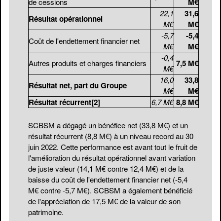
de cessions
M€
22,1
31,6
Résultat opérationnel
M€
M€
-5,7
-5,4
Coût de l'endettement financier net
M€
M€
-0,4
Autres produits et charges financiers
7,5 M€
M€
16,0
33,8
Résultat net, part du Groupe
M€
M€
Résultat récurrent
[2]
6,7 M€
8,8 M€
SCBSM a dégagé un bénéfice net (33,8 M€) et un
résultat récurrent (8,8 M€) à un niveau record au 30
juin 2022. Cette performance est avant tout le fruit de
l'amélioration du résultat opérationnel avant variation
de juste valeur (14,1 M€ contre 12,4 M€) et de la
baisse du coût de l'endettement financier net (-5,4
M€ contre -5,7 M€). SCBSM a également bénéficié
de l'appréciation de 17,5 M€ de la valeur de son
patrimoine.