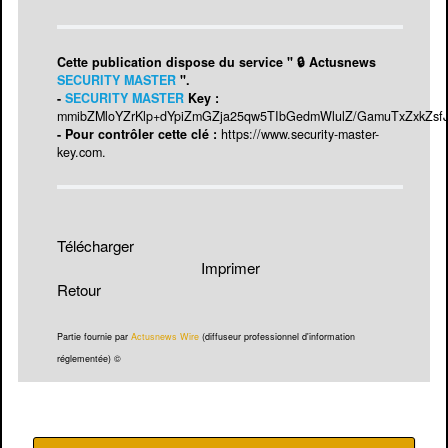
Cette publication dispose du service " 🔒 Actusnews
SECURITY MASTER
".
-
SECURITY MASTER
Key :
mmibZMloYZrKlp+dYpiZmGZja25qw5TIbGedmWlulZ/GamuTxZxkZsf
- Pour contrôler cette clé :
https://www.security-master-
key.com
.
Télécharger
Imprimer
Retour
Partie fournie par
Actusnews Wire
(diffuseur professionnel d'information
réglementée) ©