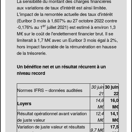
La sensibilité du montant des charges financières
aux variations de taux d'intérêt est ainsi limitée.
L'impact de la remontée actuelle des taux d'intérêt
(Euribor 3 mois à 1,607% au 27 octobre 2022 contre
er
-0,176% au 1
juillet 2021) est estimé à environ 1,3
M€ sur le coût de l'endettement financier brut. Il se
limiterait à 1,7 M€ avec un Euribor 3 mois égal à 2%,
hors impact favorable de la rémunération en hausse
de la trésorerie.
Un bénéfice net et un résultat récurent à un
niveau record
30 juin
30 juin
Normes IFRS – données auditées
21
22
14,6
16,0
Loyers
M€
M€
Résultat opérationnel avant variation
12,4
14,1
de juste valeur
M€
M€
Variation de juste valeur et résultats
17,5
9,7 M€