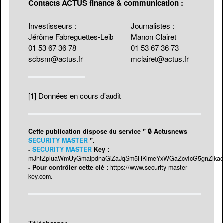
Contacts ACTUS finance & communication :
Investisseurs :
Journalistes :
Jérôme Fabreguettes-Leib
Manon Clairet
01 53 67 36 78
01 53 67 36 73
scbsm@actus.fr
mclairet@actus.fr
[1]
Données en cours d'audit
Cette publication dispose du service " 🔒 Actusnews
SECURITY MASTER
".
-
SECURITY MASTER
Key :
mJhtZpluaWmUyGmalpdnaGiZaJqSm5HKlmeYxWGaZcvIcG5gnZlk
- Pour contrôler cette clé :
https://www.security-master-
key.com
.
Télécharger